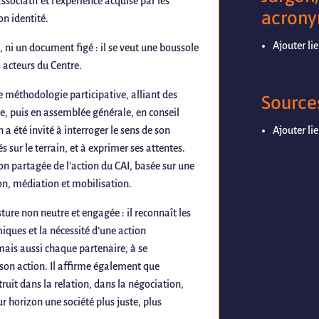
sociatif et l’expérience acquise par les
acrony
on identité.
Ajouter li
, ni un document figé : il se veut une boussole
 acteurs du Centre.
ne méthodologie participative, alliant des
Sources
, puis en assemblée générale, en conseil
 a été invité à interroger le sens de son
Ajouter li
s sur le terrain, et à exprimer ses attentes.
n partagée de l’action du CAI, basée sur une
on, médiation et mobilisation.
ture non neutre et engagée : il reconnaît les
iques et la nécessité d’une action
 mais aussi chaque partenaire, à se
e son action. Il affirme également que
struit dans la relation, dans la négociation,
r horizon une société plus juste, plus