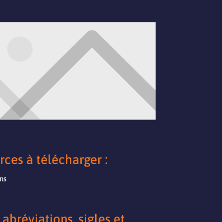
ces à télécharger :
ens
 abréviations, sigles et