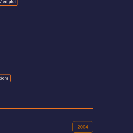
/ emploi
tions
2004