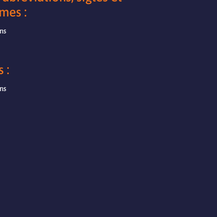
mes :
ens
 :
ens