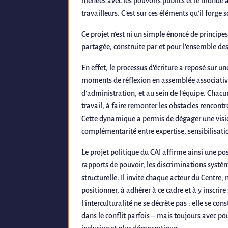
menées avec les pouvoirs publics et le monde as
travailleurs. C’est sur ces éléments qu’il forge s
Ce projet n’est ni un simple énoncé de principes
partagée, construite par et pour l’ensemble des
En effet, le processus d’écriture a reposé sur u
moments de réflexion en assemblée associative
d’administration, et au sein de l’équipe. Chacun
travail, à faire remonter les obstacles rencontré
Cette dynamique a permis de dégager une visio
complémentarité entre expertise, sensibilisati
Le projet politique du CAI affirme ainsi une pos
rapports de pouvoir, les discriminations systém
structurelle. Il invite chaque acteur du Centre,
positionner, à adhérer à ce cadre et à y inscrir
l’interculturalité ne se décrète pas : elle se con
dans le conflit parfois – mais toujours avec pou