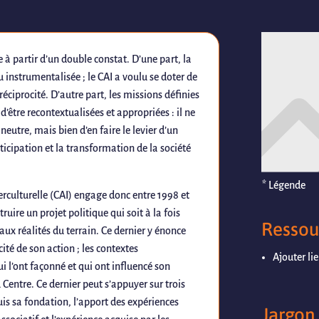
e à partir d’un double constat. D’une part, la
u instrumentalisée ; le CAI a voulu se doter de
réciprocité. D’autre part, les missions définies
’être recontextualisées et appropriées : il ne
eutre, mais bien d’en faire le levier d’un
rticipation et la transformation de la société
* Légende
terculturelle (CAI) engage donc entre 1998 et
ruire un projet politique qui soit à la fois
Ressour
 aux réalités du terrain. Ce dernier y énonce
cité de son action ; les contextes
Ajouter li
i l’ont façonné et qui ont influencé son
entre. Ce dernier peut s’appuyer sur trois
uis sa fondation, l’apport des expériences
Jargon,