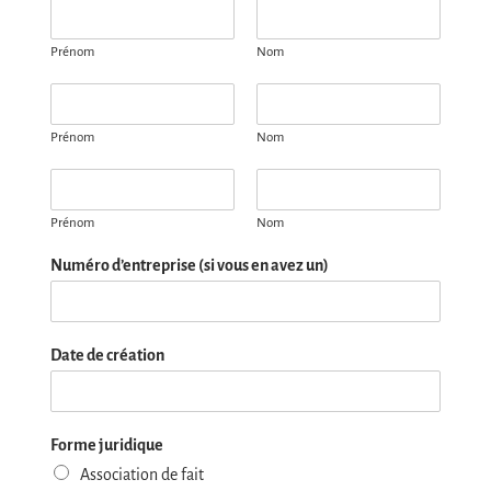
Prénom
Nom
P
r
é
Prénom
Nom
n
P
o
r
m
é
e
Prénom
Nom
n
t
Numéro d’entreprise (si vous en avez un)
o
N
m
o
e
m
t
d
N
Date de création
u
o
r
m
e
d
s
u
p
Forme juridique
r
o
Association de fait
e
n