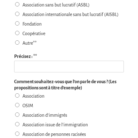
s
Association sans but lucratif (ASBL)
s
p
a
Association internationale sans but lucratif (AISBL)
o
b
n
l
Fondation
s
e
Coopérative
a
b
Autre**
l
e
Précisez : **
Comment souhaitez-vous que l’on parle de vous ? (Les
propositions sont à titre d’exemple)
Association
OSIM
Association d’immigrés
Association issue de l’immigration
Association de personnes racisées