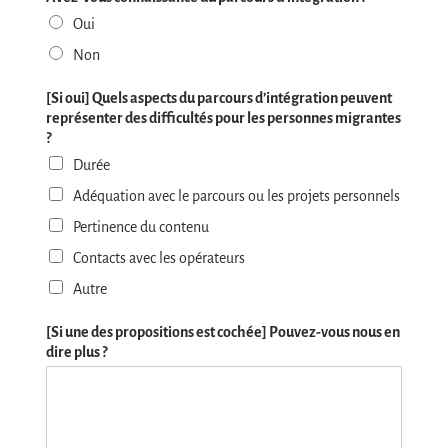
of
of
of
of
of
Oui
5
5
5
5
5
Non
[Si oui] Quels aspects du parcours d’intégration peuvent
représenter des difficultés pour les personnes migrantes
?
Durée
Adéquation avec le parcours ou les projets personnels
Pertinence du contenu
Contacts avec les opérateurs
Autre
[Si une des propositions est cochée] Pouvez-vous nous en
dire plus ?