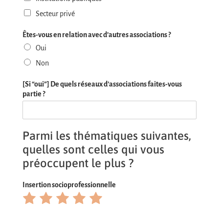
Secteur privé
Êtes-vous en relation avec d’autres associations ?
Oui
Non
[Si “oui”] De quels réseaux d’associations faites-vous
partie ?
Parmi les thématiques suivantes,
quelles sont celles qui vous
préoccupent le plus ?
Insertion socioprofessionnelle
Rate
Rate
Rate
Rate
Rate
1
2
3
4
5