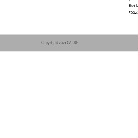
Rue D
5002 
Copyright 2021 CAI.BE