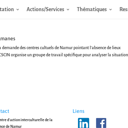
tation
Actions/Services
Thématiques
Res
ulmanes
demande des centres cultuels de Namur pointant l’absence de lieux
CSCIN organise un groupe de travail spécifique pour analyser la situation
tact
Liens
ntre d'action interculturelle de la
ince de Namur