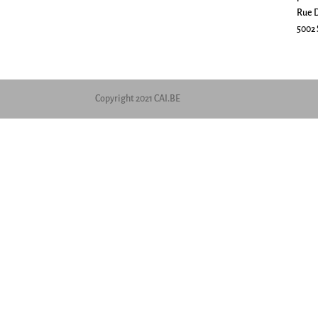
Rue D
5002 
Copyright 2021 CAI.BE