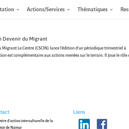
tation
Actions/Services
Thématiques
Res
n Devenir du Migrant
 Migrant Le Centre (CSCIN) lance l’édition d’un périodique trimestriel à
on est complémentaire aux actions menées sur le terrain. Il joue le rôle
tact
Liens
ntre d'action interculturelle de la
ince de Namur