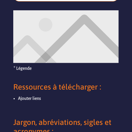
* Légende
Ressources à télécharger :
Ajouter liens
Jargon, abréviations, sigles et
acronymes :