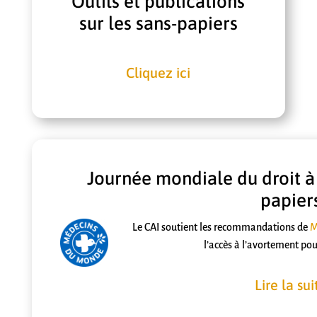
Outils et publications
sur les sans-papiers
Cliquez ici
Journée mondiale du droit à
papier
Le CAI soutient les recommandations de
M
l’accès à l’avortement po
Lire la sui