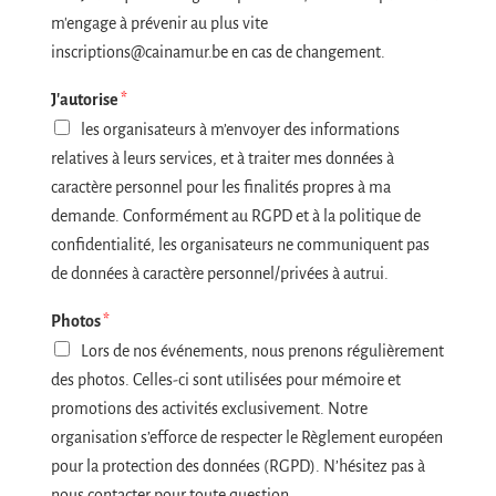
s
m'engage à prévenir au plus vite
t
inscriptions@cainamur.be en cas de changement.
i
t
J'autorise
*
u
les organisateurs à m’envoyer des informations
t
i
relatives à leurs services, et à traiter mes données à
o
caractère personnel pour les finalités propres à ma
n
demande. Conformément au RGPD et à la politique de
s
u
confidentialité, les organisateurs ne communiquent pas
i
de données à caractère personnel/privées à autrui.
s
Photos
*
Lors de nos événements, nous prenons régulièrement
des photos. Celles-ci sont utilisées pour mémoire et
promotions des activités exclusivement. Notre
organisation s’efforce de respecter le Règlement européen
pour la protection des données (RGPD). N’hésitez pas à
nous contacter pour toute question.