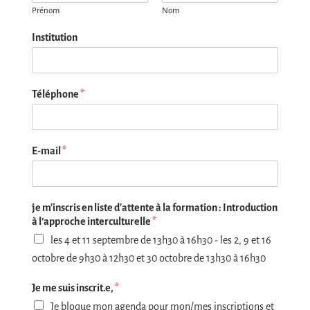
Prénom
Nom
Institution
Téléphone
*
E-mail
*
je m'inscris en liste d'attente à la formation : Introduction
à l’approche interculturelle
*
les 4 et 11 septembre de 13h30 à 16h30 - les 2, 9 et 16
octobre de 9h30 à 12h30 et 30 octobre de 13h30 à 16h30
*
Je me suis inscrit.e,
*
I
Je bloque mon agenda pour mon/mes inscriptions et
n