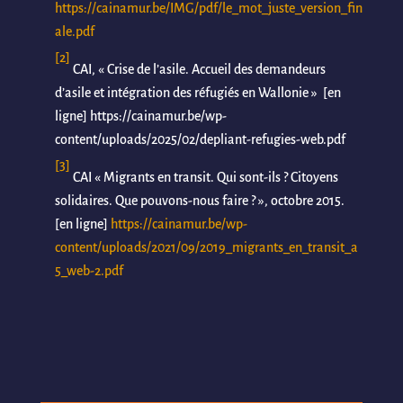
https://cainamur.be/IMG/pdf/le_mot_juste_version_fin
ale.pdf
[2]
CAI, « Crise de l’asile. Accueil des demandeurs
d’asile et intégration des réfugiés en Wallonie » [en
ligne] https://cainamur.be/wp-
content/uploads/2025/02/depliant-refugies-web.pdf
[3]
CAI « Migrants en transit. Qui sont-ils ? Citoyens
solidaires. Que pouvons-nous faire ? », octobre 2015.
[en ligne]
https://cainamur.be/wp-
content/uploads/2021/09/2019_migrants_en_transit_a
5_web-2.pdf