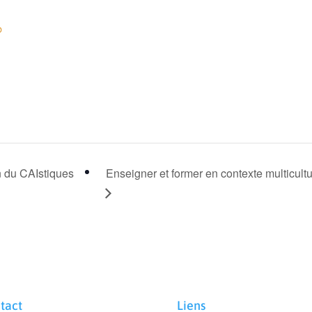
b
n du CAIstiques
Enseigner et former en contexte multicultu
tact
Liens