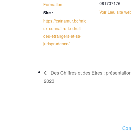
081737176
Formation
Voir Lieu site we
Site :
https://cainamur.be/mie
ux-connaitre-le-droit-
des-etrangers-et-sa-
jurisprudence/
Des Chiffres et des Etres : présentatio
2023
Con