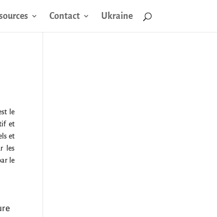
sources
Contact
Ukraine
st le
if et
ls et
r les
ar le
ure