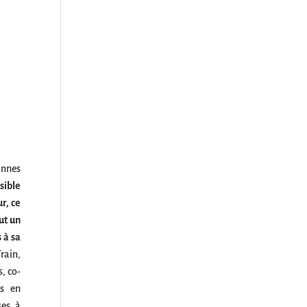
onnes
sible
r, ce
ut un
 à sa
Train,
s, co-
is en
ses à