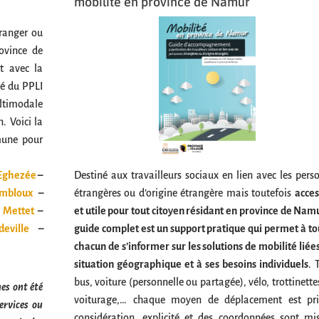
mobilité en province de Namur
tranger ou
ovince de
t avec la
é du PPLI
ultimodale
. Voici la
mune pour
Destiné aux travailleurs sociaux en lien avec les pers
Eghezée
–
étrangères ou d’origine étrangère mais toutefois
acces
mbloux
–
et utile pour tout citoyen résidant en province de Namu
Mettet
–
guide complet est un support pratique qui permet à to
deville
–
chacun de s’informer sur les solutions de mobilité liées
situation géographique et à ses besoins individuels
. 
bus, voiture (personnelle ou partagée), vélo, trottinette
es ont été
voiturage,… chaque moyen de déplacement est pr
services ou
considération, explicité et des coordonnées sont mi