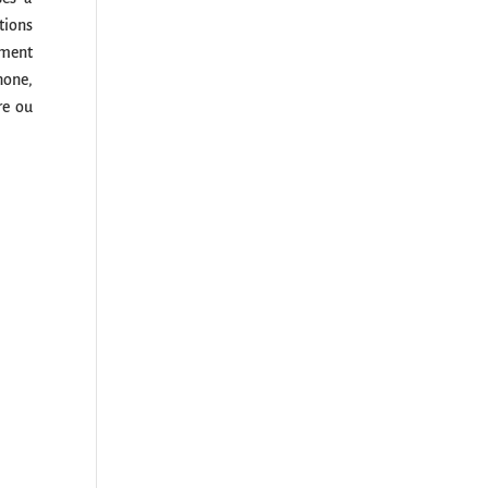
tions
ement
hone,
re ou