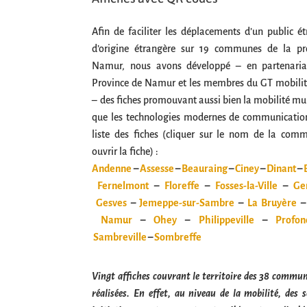
Afin de faciliter les déplacements d’un public é
d’origine étrangère sur 19 communes de la pr
Namur, nous avons développé – en partenaria
Province de Namur et les membres du GT mobilit
– des fiches promouvant aussi bien la mobilité m
que les technologies modernes de communication
liste des fiches (cliquer sur le nom de la com
ouvrir la fiche) :
Andenne
–
Assesse
–
Beauraing
–
Ciney
–
Dinant
–
Fernelmont
–
Floreffe
–
Fosses-la-Ville
–
Ge
Gesves
–
Jemeppe-sur-Sambre
–
La Bruyère
–
Namur
–
Ohey
–
Philippeville
–
Profon
Sambreville
–
Sombreffe
Vingt affiches couvrant le territoire des 38 commun
réalisées. En effet, au niveau de la mobilité, des 